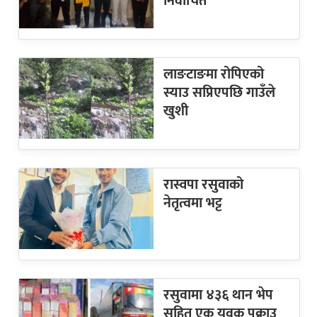
निर्वाचित
लाङटाङमा रोपिएको
स्याउ सप्रिएपछि गाउँले
खुशी
रास्वपा रसुवाको
नेतृत्वमा भट्ट
रसुवामा ४३६ थान भेप
सहित एक युवक पक्राउ