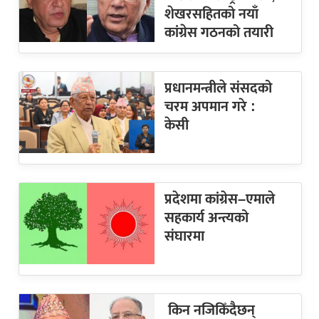
शेखरसहितको नयाँ
कांग्रेस गठनको तयारी
प्रधानमन्त्रीले संसदको
चरम अपमान गरे :
केसी
प्रदेशमा कांग्रेस–एमाले
सहकार्य अन्त्यको
संघारमा
किन नजिकिँदैछन्