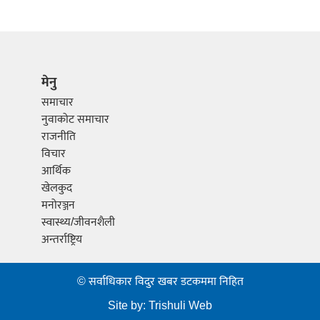
मेनु
समाचार
नुवाकोट समाचार
राजनीति
विचार
आर्थिक
खेलकुद
मनोरञ्जन
स्वास्थ्य/जीवनशैली
अन्तर्राष्ट्रिय
© सर्वाधिकार विदुर खबर डटकममा निहित
Site by:
Trishuli Web