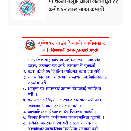
माथिल्लो मैलुङ खोला जलविद्युत ११
करोड १२ लाख नाफा कमायाे