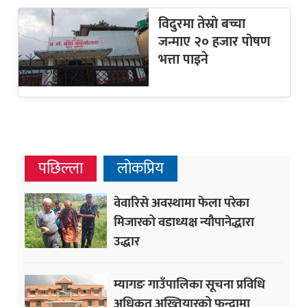
विदुरमा तेस्रो बच्चा
जन्माए २० हजार पोषण
भत्ता पाइने
पछिल्ला
लोकप्रिय
वेवारिसे अवस्थामा फेला परेका
मिजारको वडाध्यक्ष न्यौपानेद्धारा
उद्धार
म्यागङ गाउँपालिका सूचना प्रविधि
अधिकृत अख्तियारको फन्दामा