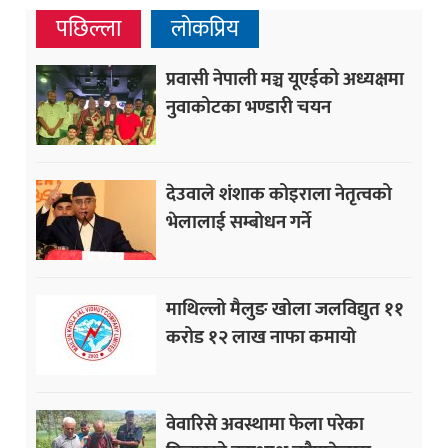
पछिल्ला
लोकप्रिय
प्रवासी नेपाली मञ्च यूएईको अध्यक्षमा
नुवाकोटका भण्डारी चयन
देउवाले शंशाक कोइराला नेतृत्वको
भेलालाई सम्बोधन गर्ने
माथिल्लो मैलुङ खोला जलविद्युत ११
करोड १२ लाख नाफा कमायाे
वेवारिसे अवस्थामा फेला परेका