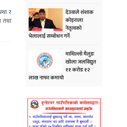
्था र
देउवाले शंशाक
कोइराला
ष तथा
नेतृत्वको
भेलालाई सम्बोधन गर्ने
माथिल्लो मैलुङ
खोला जलविद्युत
११ करोड १२
लाख नाफा कमायाे