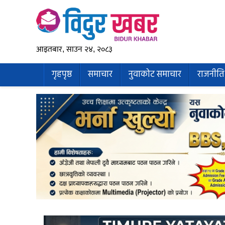
आइतबार, साउन २४, २०८३
गृहपृष्ठ
समाचार
नुवाकोट समाचार
राजनीति