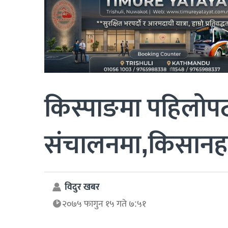
किस्पाङमा पहिलोपट
संचालनमा,किसानहरु
विदुर खबर
२०७५ फागुन १५ गते ७:५१