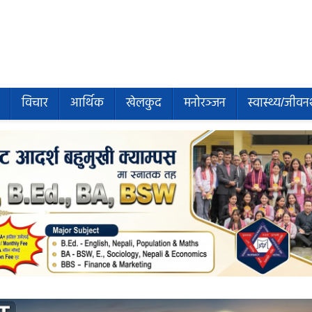
विचार
आर्थिक
खेलकुद
मनोरञ्जन
स्वास्थ्य/जीवन