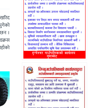
ी खरिद
ुगेको
 छन ।
ेडक्रस
हाँको