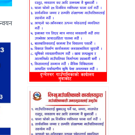
ान्वयन