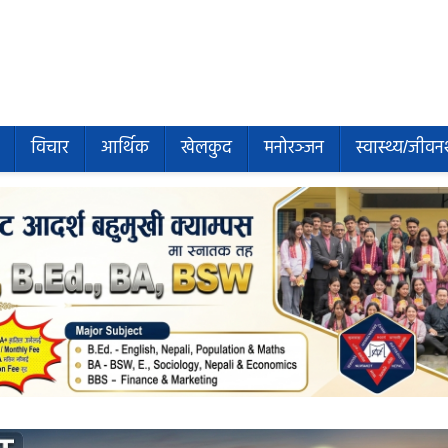
विचार
आर्थिक
खेलकुद
मनोरञ्जन
स्वास्थ्य/जीवन