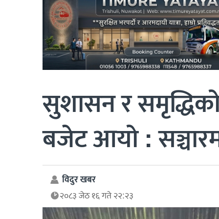
सुशासन र समृद्धिको 
बजेट आयो : सञ्चारमन
विदुर खबर
२०८३ जेठ १६ गते २२:२३