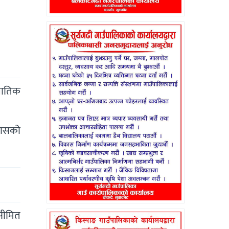
ुपातिक
िकासको
 सीमित