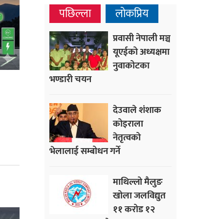
पछिल्ला
लोकप्रिय
प्रवासी नेपाली मञ्च
यूएईको अध्यक्षमा
नुवाकोटका
भण्डारी चयन
देउवाले शंशाक
कोइराला
नेतृत्वको
भेलालाई सम्बोधन गर्ने
माथिल्लो मैलुङ
खोला जलविद्युत
११ करोड १२