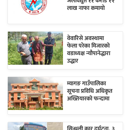
जलविद्युत ११ करोड १२
लाख नाफा कमायाे
वेवारिसे अवस्थामा
फेला परेका मिजारको
वडाध्यक्ष न्यौपानेद्धारा
उद्धार
म्यागङ गाउँपालिका
सूचना प्रविधि अधिकृत
अख्तियारको फन्दामा
सिन्धुली कार दुर्घटना, ३