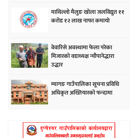
माथिल्लो मैलुङ खोला जलविद्युत ११
करोड १२ लाख नाफा कमायाे
वेवारिसे अवस्थामा फेला परेका
मिजारको वडाध्यक्ष न्यौपानेद्धारा
उद्धार
म्यागङ गाउँपालिका सूचना प्रविधि
अधिकृत अख्तियारको फन्दामा