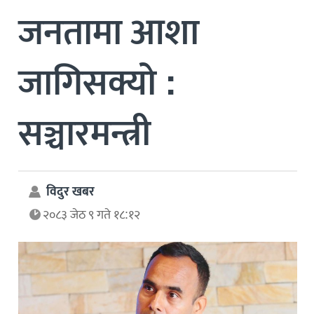
जनतामा आशा
जागिसक्यो :
सञ्चारमन्त्री
विदुर खबर
२०८३ जेठ ९ गते १८:१२