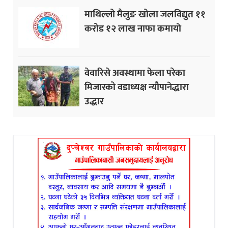
माथिल्लो मैलुङ खोला जलविद्युत ११
करोड १२ लाख नाफा कमायाे
वेवारिसे अवस्थामा फेला परेका
मिजारको वडाध्यक्ष न्यौपानेद्धारा
उद्धार