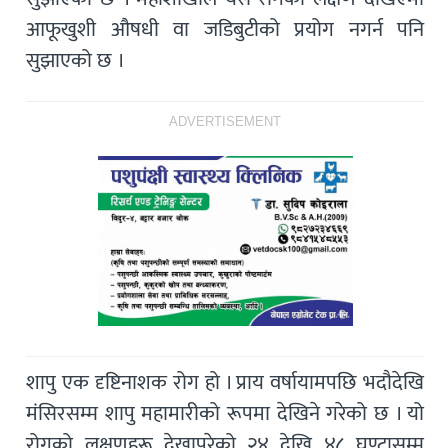
आफूखुशी औषधी वा जडिबुटीको प्रयोग नगर्न पनि
सुझाएको छ ।
ADVERTISEMENT
शापु एक दृष्टिनाशक रोग हो । प्राय वर्षायामपछि भदौदेखि
मंसिरसम्म शापु महामारीको रूपमा देखिने गरेको छ । यो
रोगको लक्षणहरू देखापरेको २४ देखि ४८ घण्टासम्म