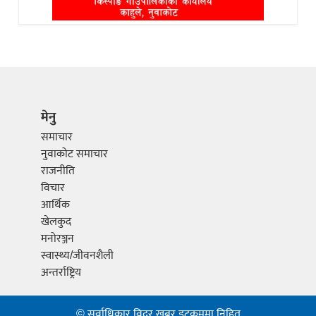
मेनु
समाचार
नुवाकोट समाचार
राजनीति
विचार
आर्थिक
खेलकुद
मनोरञ्जन
स्वास्थ्य/जीवनशैली
अन्तर्राष्ट्रिय
© सर्वाधिकार विदुर खबर डटकममा निहित