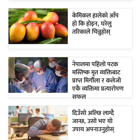
केमिकल हालेकाे आँप
हाे कि हाेइन, घरेलु
तरिकाले चिन्नुहाेस्
नेपालमा पहिलो पटक
मस्तिष्क मृत व्यक्तिबाट
प्राप्त मिर्गौला र कलेजोे
एकै व्यक्तिमा प्रत्यारोपण
सफल
दिउँसो अल्छि लाग्दै
जान्छ, उसो भए यो
उपाय अपनाउनुहोस्