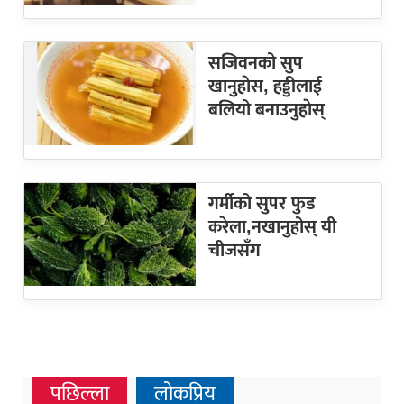
सजिवनको सुप
खानुहाेस, हड्डीलाई
बलियो बनाउनुहाेस्
गर्मीको सुपर फुड
करेला,नखानुहोस् यी
चीजसँग
पछिल्ला
लोकप्रिय