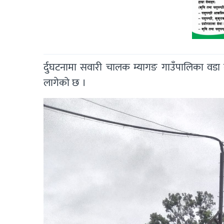
र्दुघटनामा सवारी चालक म्यागङ गाउँपालिका वड
लागेको छ ।