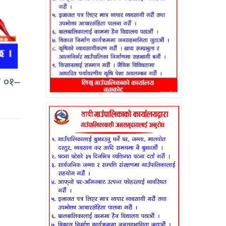
श ०१–