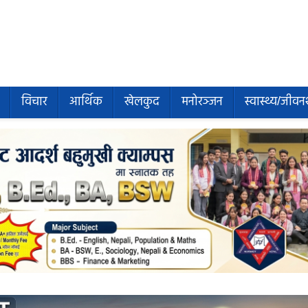
विचार
आर्थिक
खेलकुद
मनोरञ्जन
स्वास्थ्य/जीवन