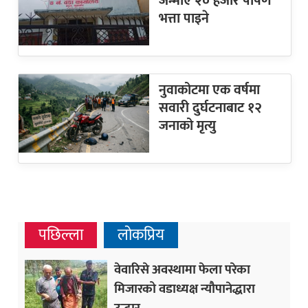
जन्माए २० हजार पोषण
भत्ता पाइने
नुवाकोटमा एक वर्षमा
सवारी दुर्घटनाबाट १२
जनाको मृत्यु
पछिल्ला
लोकप्रिय
वेवारिसे अवस्थामा फेला परेका
मिजारको वडाध्यक्ष न्यौपानेद्धारा
उद्धार