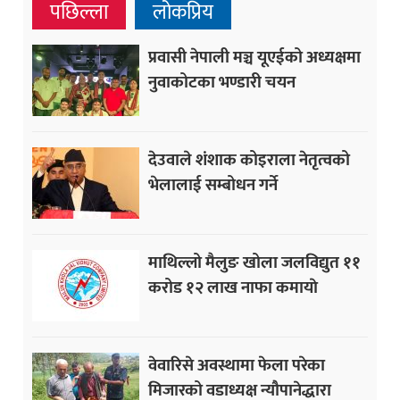
पछिल्ला
लोकप्रिय
प्रवासी नेपाली मञ्च यूएईको अध्यक्षमा
नुवाकोटका भण्डारी चयन
देउवाले शंशाक कोइराला नेतृत्वको
भेलालाई सम्बोधन गर्ने
माथिल्लो मैलुङ खोला जलविद्युत ११
करोड १२ लाख नाफा कमायाे
वेवारिसे अवस्थामा फेला परेका
मिजारको वडाध्यक्ष न्यौपानेद्धारा