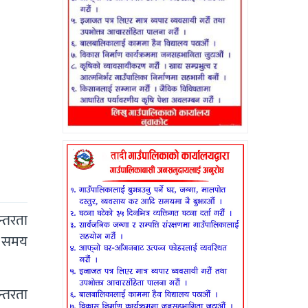
्तरता
ो समय
न्तरता