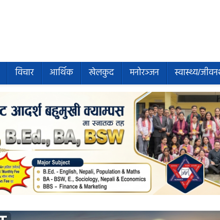
विचार
आर्थिक
खेलकुद
मनोरञ्जन
स्वास्थ्य/जीवन