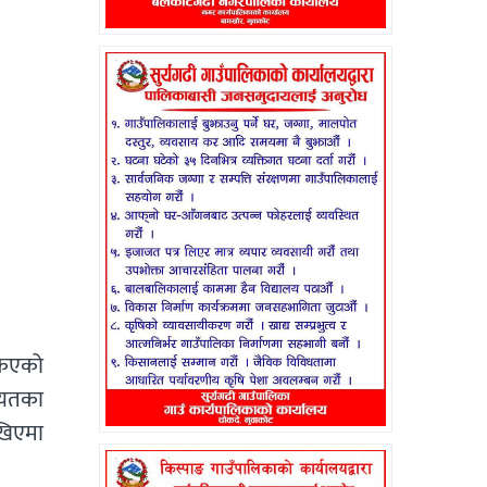
किएको
गायतका
ेखिएमा