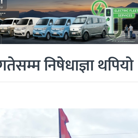
तेसम्म निषेधाज्ञा थपियो