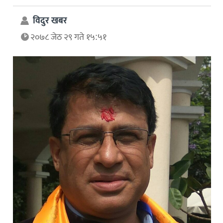
विदुर खबर
२०७८ जेठ २९ गते १५:५१