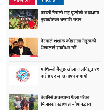
पछिल्ला
लोकप्रिय
प्रवासी नेपाली मञ्च यूएईको अध्यक्षमा
नुवाकोटका भण्डारी चयन
देउवाले शंशाक कोइराला नेतृत्वको
भेलालाई सम्बोधन गर्ने
माथिल्लो मैलुङ खोला जलविद्युत ११
करोड १२ लाख नाफा कमायाे
वेवारिसे अवस्थामा फेला परेका
मिजारको वडाध्यक्ष न्यौपानेद्धारा