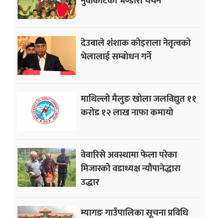
नुवाकोटका भण्डारी चयन
देउवाले शंशाक कोइराला नेतृत्वको
भेलालाई सम्बोधन गर्ने
माथिल्लो मैलुङ खोला जलविद्युत ११
करोड १२ लाख नाफा कमायाे
वेवारिसे अवस्थामा फेला परेका
मिजारको वडाध्यक्ष न्यौपानेद्धारा
उद्धार
म्यागङ गाउँपालिका सूचना प्रविधि