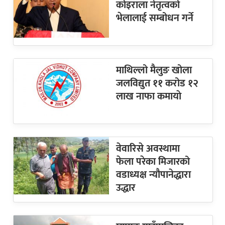
कोइराला नेतृत्वको
भेलालाई सम्बोधन गर्ने
माथिल्लो मैलुङ खोला
जलविद्युत ११ करोड १२
लाख नाफा कमायाे
वेवारिसे अवस्थामा
फेला परेका मिजारको
वडाध्यक्ष न्यौपानेद्धारा
उद्धार