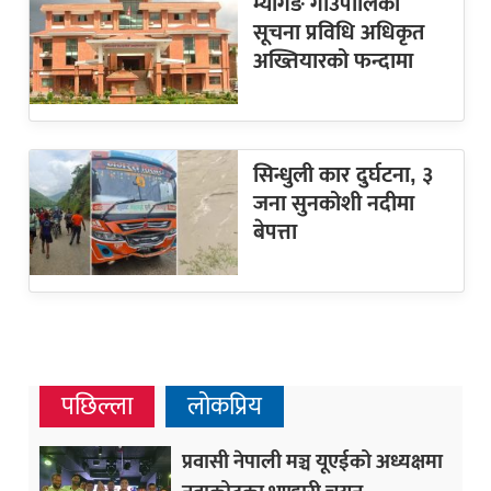
म्यागङ गाउँपालिका
सूचना प्रविधि अधिकृत
अख्तियारको फन्दामा
सिन्धुली कार दुर्घटना, ३
जना सुनकोशी नदीमा
बेपत्ता
पछिल्ला
लोकप्रिय
प्रवासी नेपाली मञ्च यूएईको अध्यक्षमा