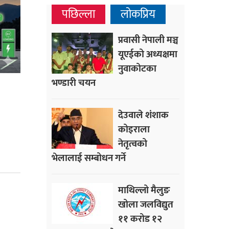
पछिल्ला
लोकप्रिय
प्रवासी नेपाली मञ्च
यूएईको अध्यक्षमा
नुवाकोटका
भण्डारी चयन
देउवाले शंशाक
कोइराला
नेतृत्वको
भेलालाई सम्बोधन गर्ने
माथिल्लो मैलुङ
खोला जलविद्युत
११ करोड १२