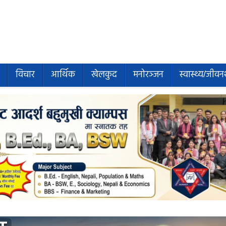
विचार
आर्थिक
खेलकुद
मनोरञ्जन
स्वास्थ्य/जीवन