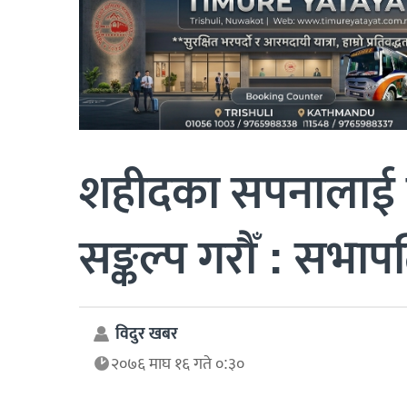
शहीदका सपनालाई वि
सङ्कल्प गरौँ : सभाप
विदुर खबर
२०७६ माघ १६ गते ०:३०