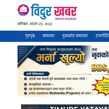
शनिबार, साउन २३, २०८३
गृहपृष्ठ
समाचार
नुवाकोट समाचार
राजनीति