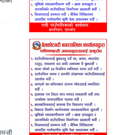
ओलाीको
न्त्री