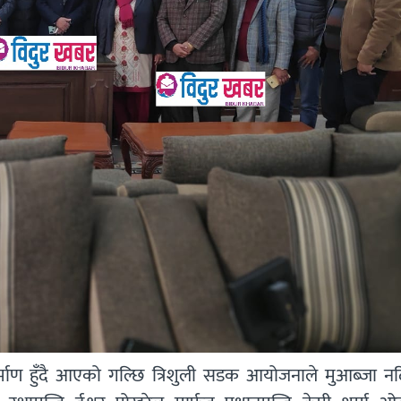
िर्माण हुँदै आएको गल्छि त्रिशुली सडक आयोजनाले मुआब्जा न