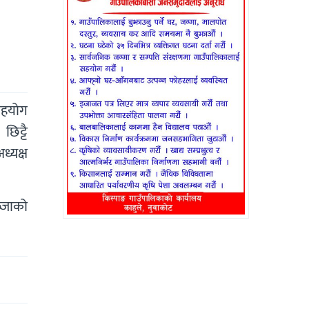
 सहयोग
िट्टै
्यक्ष
ब्जाको