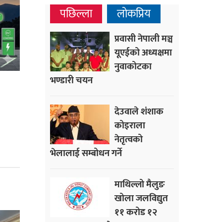
पछिल्ला
लोकप्रिय
प्रवासी नेपाली मञ्च
यूएईको अध्यक्षमा
नुवाकोटका
भण्डारी चयन
देउवाले शंशाक
कोइराला
नेतृत्वको
भेलालाई सम्बोधन गर्ने
माथिल्लो मैलुङ
खोला जलविद्युत
११ करोड १२