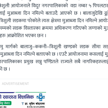
छि त्रिशुली आयोजनाले विदुर नगरपालिकाको वडा नम्बर ५ पिपलटा
ाई मुआब्जा दिन नमिल्ने बताउदै आएको छ । बालाजुदेखि ढुङ्ग
रिशुली सडकमा परेकोले त्यस क्षेत्रमा मुआब्जा दिन नमिल्ने आय
ेसम्मको सडक विस्तारका क्रममा अधिकरण गरिएको जग्गाको मु
नियहरु आक्रोशित भएका छन ।
ामु मार्गको बालाजु–ककनी–त्रिशूली खण्डको सडक सीमा 
ण मुआब्जा दिन नमिल्ने बताएको छ । एउटै आयोजनामा कसलाई मु
गरपालिकाका प्रमुख सञ्जु पण्डितले राज्यले सबै नागरिकहरुला
एको छ ।
ADVERTISEMENT