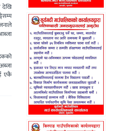
र देखि
ेसम्म
ोजनाले
आब्जा
सडकको
अब्जा
ई एकै