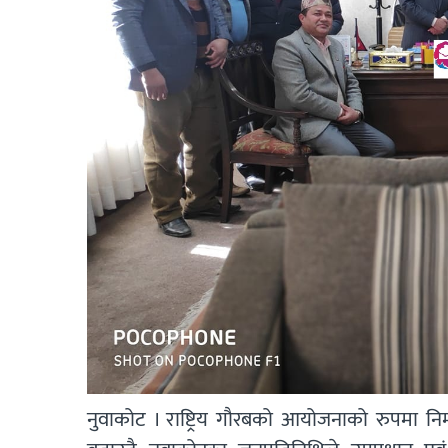
नुवाकोट । राष्ट्रिय गौरबको आयोजनाको रुपमा न