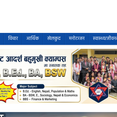
विचार
आर्थिक
खेलकुद
मनोरञ्जन
स्वास्थ्य/जीवन