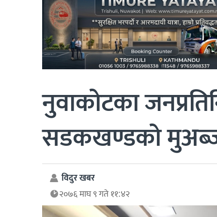
नुवाकोटका जनप्रतिन
सडकखण्डको मुअब्जा 
विदुर खबर
२०७६ माघ ९ गते ११:४२