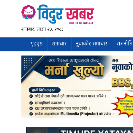
शनिबार, साउन २३, २०८३
गृहपृष्ठ
समाचार
नुवाकोट समाचार
राजनीति