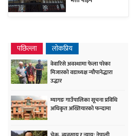
भत्ता पाइने
पछिल्ला
लोकप्रिय
वेवारिसे अवस्थामा फेला परेका
मिजारको वडाध्यक्ष न्यौपानेद्धारा
उद्धार
म्यागङ गाउँपालिका सूचना प्रविधि
अधिकृत अख्तियारको फन्दामा
चेक, व्यवसाय र न्याय: नेपाली