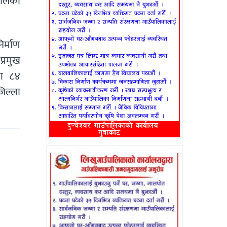
पालिका
िर्माण
्रमुख
मा ८४
जिल्ला