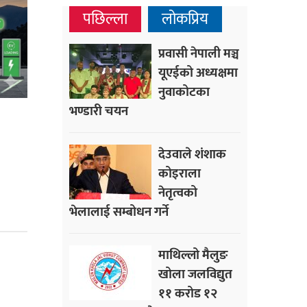
पछिल्ला
लोकप्रिय
प्रवासी नेपाली मञ्च
यूएईको अध्यक्षमा
नुवाकोटका
भण्डारी चयन
देउवाले शंशाक
कोइराला
नेतृत्वको
भेलालाई सम्बोधन गर्ने
माथिल्लो मैलुङ
खोला जलविद्युत
११ करोड १२