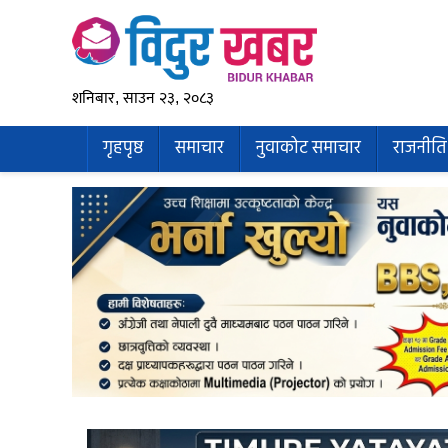
शनिबार, साउन २३, २०८३
गृहपृष्ठ
समाचार
नुवाकोट समाचार
राजनीति