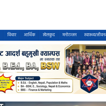
विचार
आर्थिक
खेलकुद
मनोरञ्जन
स्वास्थ्य/जीवन