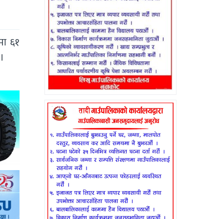
मा ६१
 ।