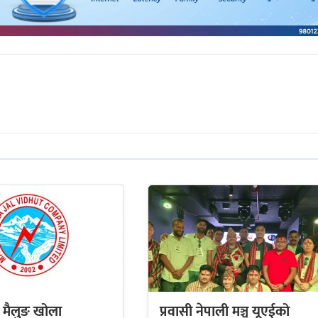
 मैलुङ खोला
प्रवासी नेपाली मञ्च यूएईको