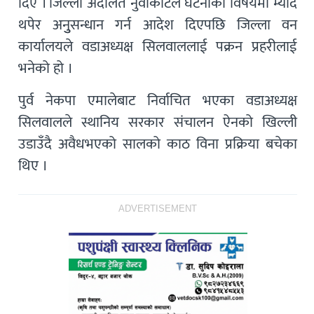
दिए । जिल्ला अदालत नुवाकोटले घटनाको विषयमा म्याद
थपेर अनुुसन्धान गर्न आदेश दिएपछि जिल्ला वन
कार्यालयले वडाअध्यक्ष सिलवाललाई पक्रन प्रहरीलाई
भनेको हो ।
पुर्व नेकपा एमालेबाट निर्वाचित भएका वडाअध्यक्ष
सिलवालले स्थानिय सरकार संचालन ऐनको खिल्ली
उडाउँदै अवैधभएको सालको काठ विना प्रक्रिया बचेका
थिए ।
ADVERTISEMENT