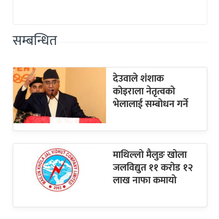
सम्बन्धित
देउवाले शंशाक
कोइराला नेतृत्वको
भेलालाई सम्बोधन गर्ने
माथिल्लो मैलुङ खोला
जलविद्युत ११ करोड १२
लाख नाफा कमायाे