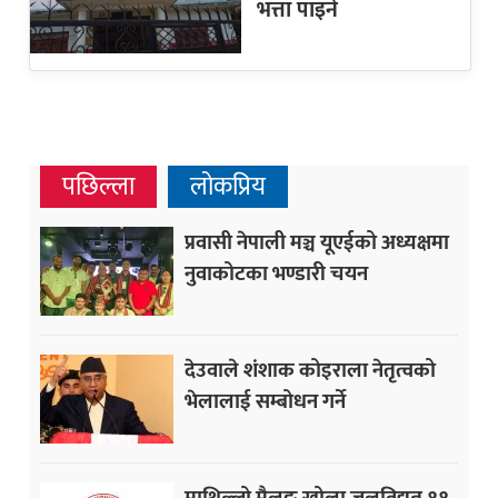
भत्ता पाइने
पछिल्ला
लोकप्रिय
प्रवासी नेपाली मञ्च यूएईको अध्यक्षमा
नुवाकोटका भण्डारी चयन
देउवाले शंशाक कोइराला नेतृत्वको
भेलालाई सम्बोधन गर्ने
माथिल्लो मैलुङ खोला जलविद्युत ११