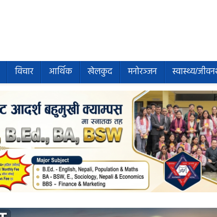
विचार
आर्थिक
खेलकुद
मनोरञ्जन
स्वास्थ्य/जीवन