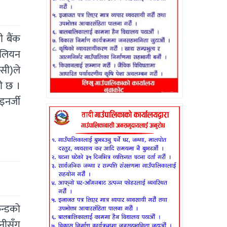
 बैंक
िलियन
ीसी)ले
ी छ ।
नर्जी
न्डको
पनीसँग