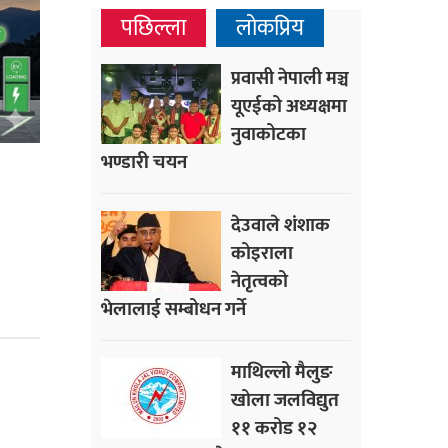
पछिल्ला
लोकप्रिय
प्रवासी नेपाली मञ्च
यूएईको अध्यक्षमा
नुवाकोटका
भण्डारी चयन
देउवाले शंशाक
कोइराला
नेतृत्वको
भेलालाई सम्बोधन गर्ने
माथिल्लो मैलुङ
खोला जलविद्युत
११ करोड १२