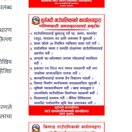
पलब्ध
साधारण
छिल्ला
 जोखिम
 हेजिङ
करणले
डलरमा