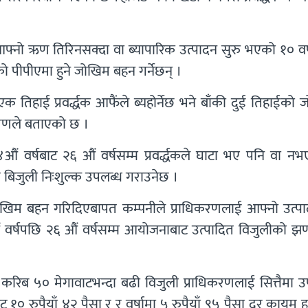
े आफ्नो ऋण तिरिनसक्दा वा ब्यापारिक उत्पादन सुरु भएको १० वर
को पीपीएमा हुने जोखिम बहन गर्नेछन् ।
हाई प्रवर्द्धक आफैंले ब्यहोर्नेछ भने बाँकी दुई तिहाईको 
िकरणले बताएको छ ।
ं वर्षबाट २६ औं वर्षसम्म प्रवर्द्धकले घाटा भए पनि वा नभ
 बिजुली निःशुल्क उपलब्ध गराउनेछ ।
म जोखिम बहन गरिदिएबापत कम्पनीले प्राधिकरणलाई आफ्नो उत्प
 वर्षपछि २६ औं वर्षसम्म आयोजनाबाट उत्पादित विजुलीको झण्
् करिब ५० मेगावाटभन्दा बढी विजुली प्राधिकरणलाई सित्तैमा 
 १० रुपैयाँ ४२ पैसा र र वर्षामा ५ रुपैयाँ ९५ पैसा दर कायम ह