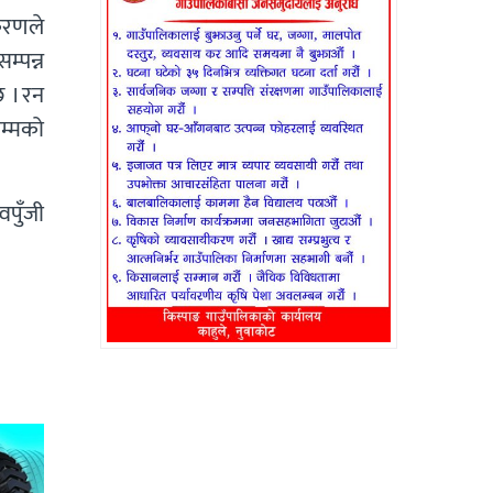
िकरणले
म्पन्न
छ । रन
म्मको
वपुँजी