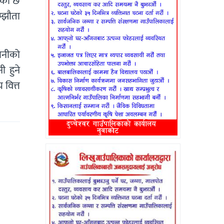
भएको छ
म्झौता
ानीको
 हुने
 वित्त