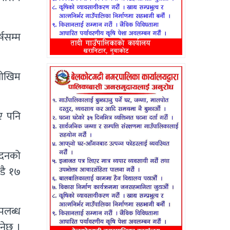
्षसम्म
जोखिम
ए पनि
ादनको
डै १७
उपलब्ध
ुनेछ ।