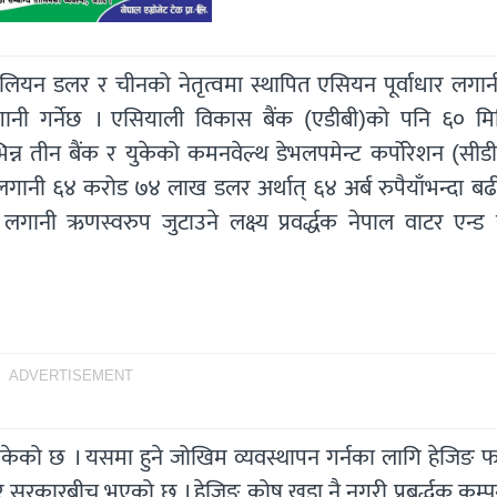
लियन डलर र चीनको नेतृत्वमा स्थापित एसियन पूर्वाधार लगानी
ी गर्नेछ । एसियाली विकास बैंक (एडीबी)को पनि ६० म
िन्न तीन बैंक र युकेको कमनवेल्थ डेभलपमेन्ट कर्पोरेशन (सीड
गानी ६४ करोड ७४ लाख डलर अर्थात् ६४ अर्ब रुपैयाँभन्दा बढ
नी ऋणस्वरुप जुटाउने लक्ष्य प्रवर्द्धक नेपाल वाटर एन्ड इ
ADVERTISEMENT
केको छ । यसमा हुने जोखिम व्यवस्थापन गर्नका लागि हेजिङ फ
द्धक र सरकारबीच भएको छ । हेजिङ कोष खडा नै नगरी प्रबर्द्धक कम्