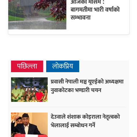
आजको मौसम :
बागमतीमा भारी वर्षाको
सम्भावना
पछिल्ला
लोकप्रिय
प्रवासी नेपाली मञ्च यूएईको अध्यक्षमा
नुवाकोटका भण्डारी चयन
देउवाले शंशाक कोइराला नेतृत्वको
भेलालाई सम्बोधन गर्ने