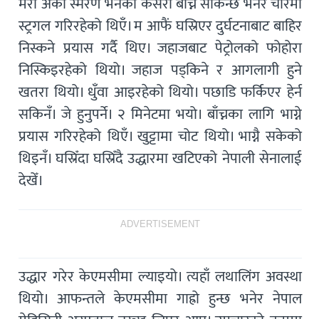
मेरो अर्को स्मरण भनेको कसरी बाँच्न सकिन्छ भनेर चौरमा
स्ट्रगल गरिरहेको थिएँ। म आफैं घस्रिएर दुर्घटनाबाट बाहिर
निस्कने प्रयास गर्दै थिए। जहाजबाट पेट्रोलको फोहोरा
निस्किइरहेको थियो। जहाज पड्किने र आगलागी हुने
खतरा थियो। धुँवा आइरहेको थियो। पछाडि फर्किएर हेर्न
सकिनँ। जे हुनुपर्ने। २ मिनेटमा भयो। बाँच्नका लागि भाग्ने
प्रयास गरिरहेको थिएँ। खुट्टामा चोट थियो। भाग्नै सकेको
थिइनँ। घस्रिँदा घस्रिँदै उद्धारमा खटिएको नेपाली सेनालाई
देखेँ।
ADVERTISEMENT
उद्धार गरेर केएमसीमा ल्याइयो। त्यहाँ लथालिंग अवस्था
थियो। आफन्तले केएमसीमा गाह्रो हुन्छ भनेर नेपाल