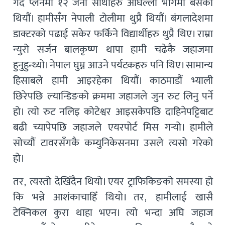
गर्दै प्लेनमा १२ जना साथीहरु अघिल्लो भागमा बसेका
थियौं। हामीसँग नेपाली टोलीमा थुप्रै थियौं। बंगलादेशमा
डाक्टरको पढाई सकेर फर्किने विद्यार्थीहरु थुप्रै थिए। राम्रा
न्युरो सर्जन बालकृष्ण थापा हामी चढेकै जहाजमा
हुनुहुन्थ्यो। नेपाल घुम्न आउने पर्यटकहरु पनि थिए। सामान्य
हिसाबले हामी आइरहेका थियौं। काठमाडौं भ्याली
छिरेपछि ल्यान्डिङको क्रममा जहाजले जुन रुट लिनु पर्ने
हो। त्यो रुट नलिइ कोटेश्वर आइसकेपछि दाहिनेपट्टिबाट
बढी च्यापेपछि जहाजले एयरपोर्ट मिस गर्‍यो। हामीले
सोच्यौं टावरसँगकै कम्युनिकेसनमा उसले त्यसो गरेको
हो।
तर, त्यस्तो देखिँदैन थियो। एयर ट्राफिकिङको समस्या हो
कि भन्ने आशंकाचाहिँ थियो। तर, हामीलाई खासै
टेक्निकल कुरा थाहा भएन। त्यो भन्दा अघि जहाज