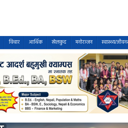
विचार
आर्थिक
खेलकुद
मनोरञ्जन
स्वास्थ्य/जीवन