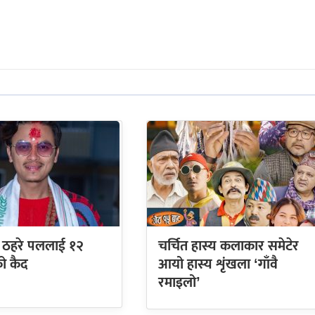
ा ठहरे पललाई १२
चर्चित हास्य कलाकार समेटेर
को कैद
आयो हास्य शृंखला ‘गाँवै
रमाइलो’