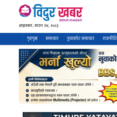
आइतबार, साउन २४, २०८३
गृहपृष्ठ
समाचार
नुवाकोट समाचार
राजनीति