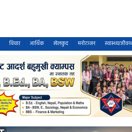
विचार
आर्थिक
खेलकुद
मनोरञ्जन
स्वास्थ्य/जीवन